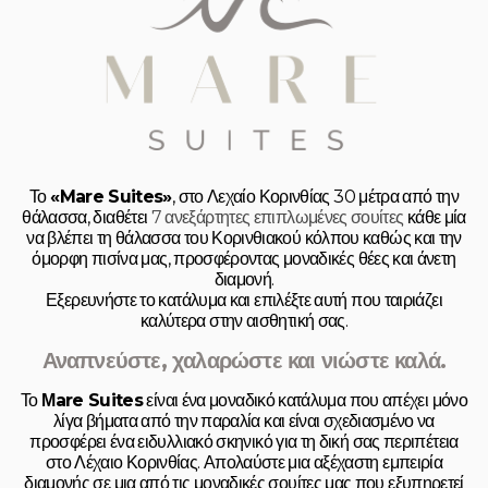
Το
«Mare Suites»
, στο Λεχαίο Κορινθίας
30 μέτρα από την
θάλασσα, διαθέτει
7 ανεξάρτητες επιπλωμένες σουίτες
κάθε μία
να βλέπει τη θάλασσα του Κορινθιακού κόλπου καθώς και την
όμορφη πισίνα μας, προσφέροντας μοναδικές θέες και άνετη
διαμονή.
Εξερευνήστε το κατάλυμα
και επιλέξτε αυτή που ταιριάζει
καλύτερα στην αισθητική σας.
Αναπνεύστε, χαλαρώστε και νιώστε καλά.
Το
Μare Suites
είναι ένα μοναδικό κατάλυμα που απέχει μόνο
λίγα βήματα από την παραλία και είναι σχεδιασμένο να
προσφέρει ένα ειδυλλιακό σκηνικό για τη δική σας περιπέτεια
στο Λέχαιο Κορινθίας. Απολαύστε μια αξέχαστη εμπειρία
διαμονής σε μια από τις μοναδικές σουίτες μας που εξυπηρετεί