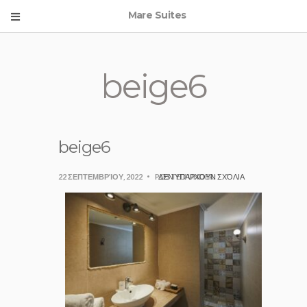
Mare Suites
beige6
beige6
22 ΣΕΠΤΕΜΒΡΊΟΥ, 2022
POSTED UNDER:
ΔΕΝ ΥΠΆΡΧΟΥΝ ΣΧΌΛΙΑ