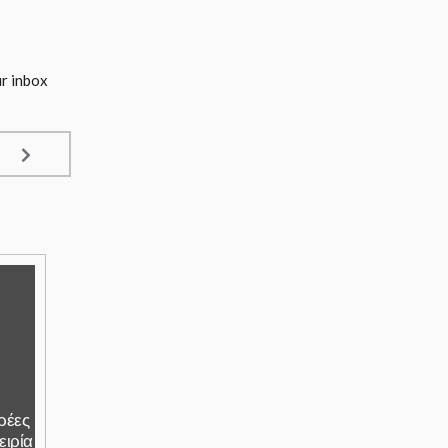
ur inbox
αρέες
ειρία