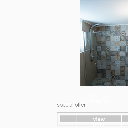
Our wedding suite.
50% off. May 5th.
special offer
view
offer