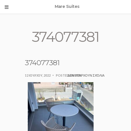
Mare Suites
374077381
374077381
12 ΙΟΥΛΊΟΥ, 2022
POSTED UNDER:
ΔΕΝ ΥΠΆΡΧΟΥΝ ΣΧΌΛΙΑ