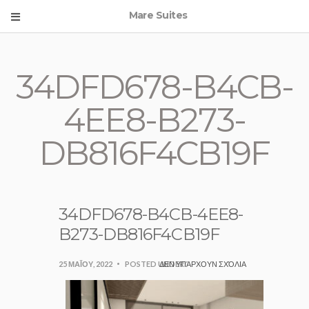
Mare Suites
34DFD678-B4CB-
4EE8-B273-
DB816F4CB19F
34DFD678-B4CB-4EE8-
B273-DB816F4CB19F
25 ΜΑΪ́ΟΥ, 2022
POSTED UNDER:
ΔΕΝ ΥΠΆΡΧΟΥΝ ΣΧΌΛΙΑ