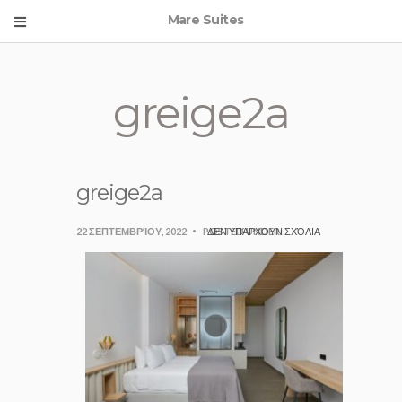
Mare Suites
greige2a
greige2a
22 ΣΕΠΤΕΜΒΡΊΟΥ, 2022
POSTED UNDER:
ΔΕΝ ΥΠΆΡΧΟΥΝ ΣΧΌΛΙΑ