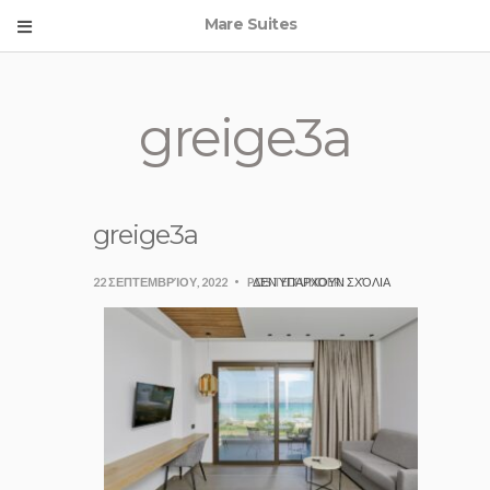
Mare Suites
greige3a
greige3a
22 ΣΕΠΤΕΜΒΡΊΟΥ, 2022
POSTED UNDER:
ΔΕΝ ΥΠΆΡΧΟΥΝ ΣΧΌΛΙΑ