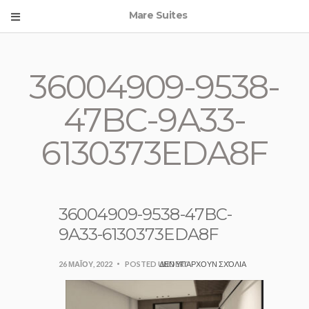
Mare Suites
36004909-9538-
47BC-9A33-
6130373EDA8F
36004909-9538-47BC-
9A33-6130373EDA8F
26 ΜΑΪ́ΟΥ, 2022
POSTED UNDER:
ΔΕΝ ΥΠΆΡΧΟΥΝ ΣΧΌΛΙΑ