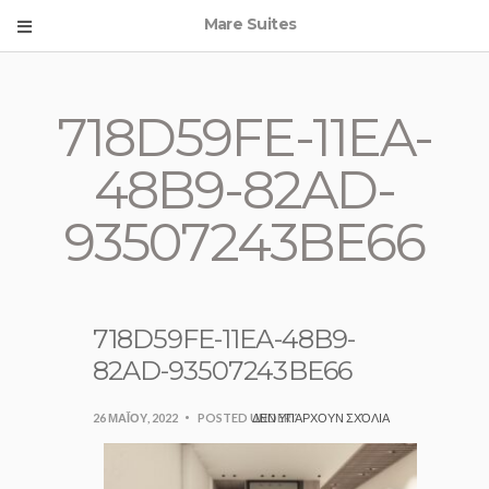
Mare Suites
718D59FE-11EA-
48B9-82AD-
93507243BE66
718D59FE-11EA-48B9-
82AD-93507243BE66
26 ΜΑΪ́ΟΥ, 2022
POSTED UNDER:
ΔΕΝ ΥΠΆΡΧΟΥΝ ΣΧΌΛΙΑ