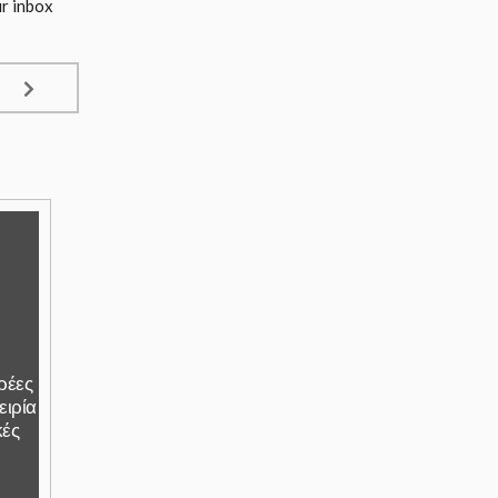
ur inbox
αρέες
ειρία
κές