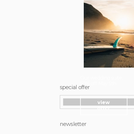
Our wedding suite.
50% off. May 5th.
special offer
view
offer
newsletter